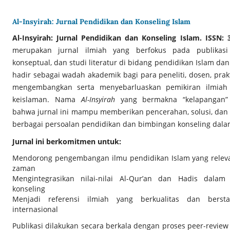
Al-Insyirah: Jurnal Pendidikan dan Konseling Islam
Al-Insyirah: Jurnal Pendidikan dan Konseling Islam. ISSN:
merupakan jurnal ilmiah yang berfokus pada publikasi h
konseptual, dan studi literatur di bidang pendidikan Islam dan 
hadir sebagai wadah akademik bagi para peneliti, dosen, prak
mengembangkan serta menyebarluaskan pemikiran ilmiah ya
keislaman. Nama
Al-Insyirah
yang bermakna “kelapangan”
bahwa jurnal ini mampu memberikan pencerahan, solusi, dan 
berbagai persoalan pendidikan dan bimbingan konseling dalam
Jurnal ini berkomitmen untuk:
Mendorong pengembangan ilmu pendidikan Islam yang rele
zaman
Mengintegrasikan nilai-nilai Al-Qur’an dan Hadis dalam
konseling
Menjadi referensi ilmiah yang berkualitas dan bers
internasional
Publikasi dilakukan secara berkala dengan proses peer-review