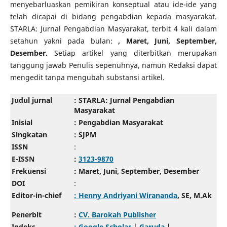
menyebarluaskan pemikiran konseptual atau ide-ide yang
telah dicapai di bidang pengabdian kepada masyarakat.
STARLA: Jurnal Pengabdian Masyarakat, terbit 4 kali dalam
setahun yakni pada bulan:
, Maret, Juni, September,
Desember.
Setiap artikel yang diterbitkan merupakan
tanggung jawab Penulis sepenuhnya, namun Redaksi dapat
mengedit tanpa mengubah substansi artikel.
Judul jurnal
: STARLA: Jurnal Pengabdian
Masyarakat
Inisial
: Pengabdian Masyarakat
Singkatan
: SJPM
ISSN
:
E-ISSN
:
3123-9870
Frekuensi
: Maret, Juni, September, Desember
DOI
:
Editor-in-chief
: Henny Andriyani Wirananda
, SE, M.Ak
Penerbit
:
CV. Barokah Publisher
Indeks
: Google Scholar
|
Garuda
|