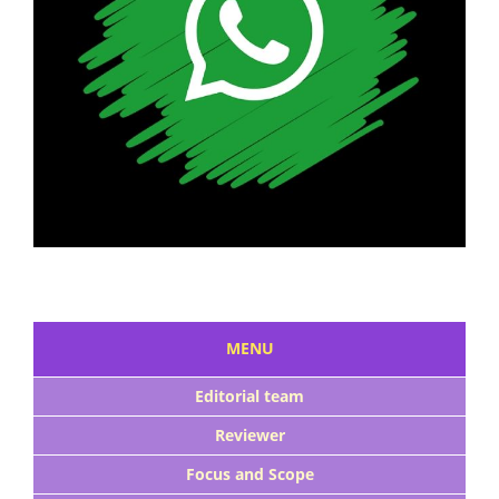
MENU
Editorial team
Reviewer
Focus and Scope