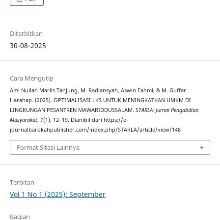
Diterbitkan
30-08-2025
Cara Mengutip
Ami Nullah Marlis Tanjung, M. Radiansyah, Aswin Fahmi, & M. Guffar
Harahap. (2025). OPTIMALISASI LKS UNTUK MENINGKATKAN UMKM DI
LINGKUNGAN PESANTREN MAWARIDDUSSALAM.
STARLA: Jurnal Pengabdian
Masyarakat
,
1
(1), 12–19. Diambil dari https://e-
journalbarokahpublisher.com/index.php/STARLA/article/view/148
Format Sitasi Lainnya
Terbitan
Vol 1 No 1 (2025): September
Bagian